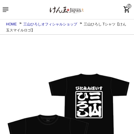
0
subject
shopping_cart
HOME
三山ひろしオフィシャルショップ
三山ひろし Tシャツ【けん
玉スマイルロゴ】