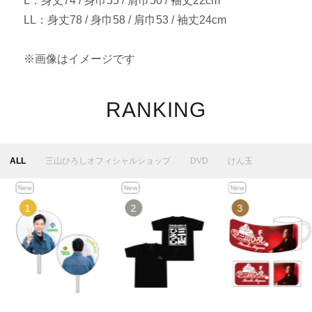
L：身丈74 / 身巾55 / 肩巾50 / 袖丈22cm
LL：身丈78 / 身巾58 / 肩巾53 / 袖丈24cm
※画像はイメージです
RANKING
ALL
三山ひろしオフィシャルショップ
DVD
けん玉
New
New
New